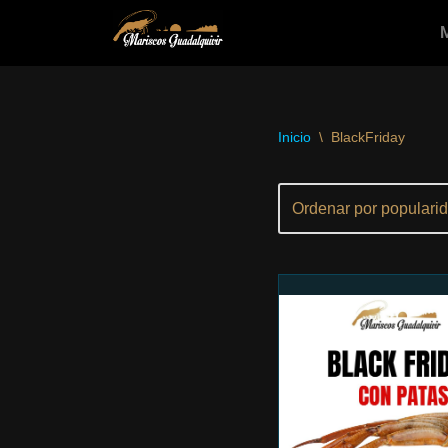
Saltar
al
contenido
Inicio
\
BlackFriday