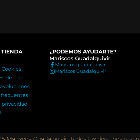
 TIENDA
¿PODEMOS AYUDARTE?
Mariscos Guadalquivir
Mariscos guadalquivir
e Cookies
Mariscos Guadalquivir
es de uso
evoluciones
 frecuentes
 privacidad
l
5 Mariscos Guadalquivir. Todos los derechos reser