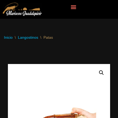
Saltar
al
contenido
Inicio
\
Langostinos
\
Patas